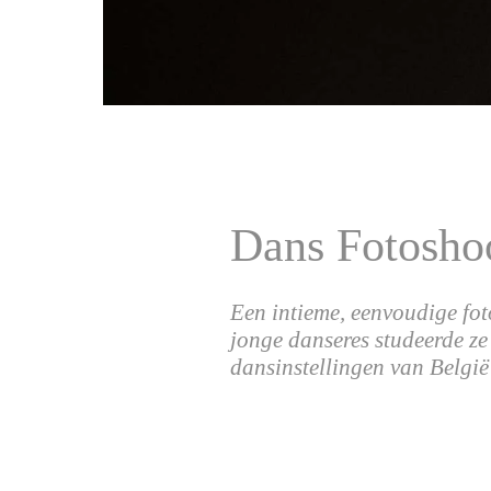
Dans Fotosho
Een intieme, eenvoudige foto
jonge danseres studeerde ze
dansinstellingen van Belgi