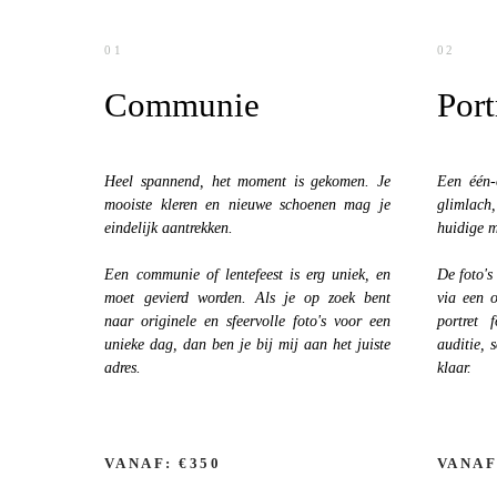
01
02
Communie
Port
Heel spannend, het moment is gekomen. Je
Een één-
mooiste kleren en nieuwe schoenen mag je
glimlach,
eindelijk aantrekken.
huidige m
Een communie of lentefeest is erg uniek, en
De foto's
moet gevierd worden. Als je op zoek bent
via een o
naar originele en sfeervolle foto's voor een
portret 
unieke dag, dan ben je bij mij aan het juiste
auditie, 
adres.
klaar.
VANAF: €350
VANAF