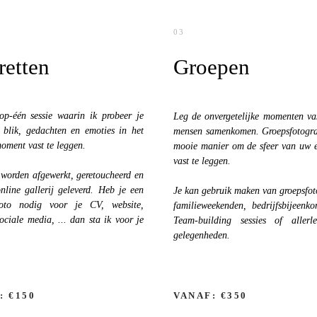
03
retten
Groepen
op-één sessie waarin ik probeer je
Leg de onvergetelijke momenten va
 blik, gedachten en emoties in het
mensen samenkomen. Groepsfotograf
oment vast te leggen.
mooie manier om de sfeer van uw 
vast te leggen.
 worden afgewerkt, geretoucheerd en
nline gallerij geleverd. Heb je een
Je kan gebruik maken van groepsfoto
foto nodig voor je CV, website,
familieweekenden,
bedrijfsbijeenk
sociale media, ... dan sta ik voor je
Team-building sessies
of allerle
gelegenheden.
: €150
VANAF: €350